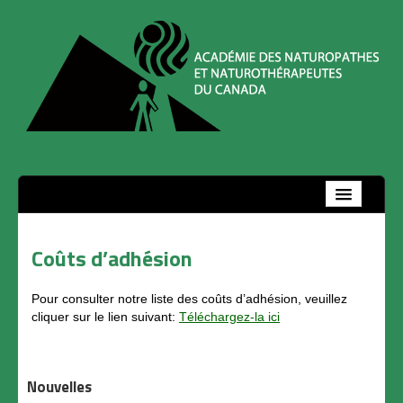
Accueil
Regroupement
Coûts d’adhésion
Équipe de direction
Pour consulter notre liste des coûts d’adhésion, veuillez
Devenir membre
cliquer sur le lien suivant:
Téléchargez-la ici
Mot de bienvenue
Services et privilèges
Nouvelles