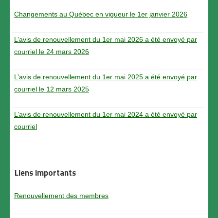
Procédure à suivre
Changements au Québec en vigueur le 1er janvier 2026
Coûts d’adhésion
L’avis de renouvellement du 1er mai 2026 a été envoyé par
Liste des formations acceptées
courriel le 24 mars 2026
Règlements
L’avis de renouvellement du 1er mai 2025 a été envoyé par
Répertoire
courriel le 12 mars 2025
Membres
L’avis de renouvellement du 1er mai 2024 a été envoyé par
courriel
Espace membre
Renouvellement
Nous joindre
Liens importants
English
Renouvellement des membres