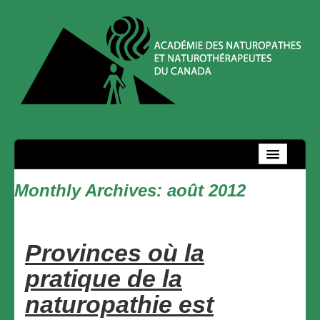
Accueil
Regroupement
Monthly Archives:
août 2012
Équipe de direction
Devenir membre
Provinces où la
pratique de la
Mot de bienvenue
naturopathie est
Services et privilèges