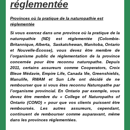
réglementée
Procédure à suivre
Coûts d’adhésion
Provinces où la pratique de la naturopathie est
réglementée
Liste des formations acceptées
Si vous exercez dans une province où la pratique de la
naturopathie (ND) est réglementée (Colombie-
Règlements
Britannique, Alberta, Saskatchewan, Manitoba, Ontario
et Nouvelle-Écosse), vous devez être membre de
Répertoire
l’organisme public de réglementation de la province
concernée pour être reconnu naturopathe. Depuis
Membres
2011, certains assureurs comme Cooperators, Croix
Bleue Médavie, Empire Life, Canada Vie, Greenshields,
Espace membre
Manulife, RWAM et Sun Life ont décidé de ne
rembourser que si vous êtes reconnu Naturopathe par
Renouvellement
l’organisme provincial. En Ontario par exemple, vous
devez être membre du « College of Naturopaths of
Nous joindre
Ontario (CONO) » pour que vos clients puissent être
remboursés. Les autres assureurs, cependant,
English
continuent de rembourser comme auparavant, même
dans les provinces réglementées.